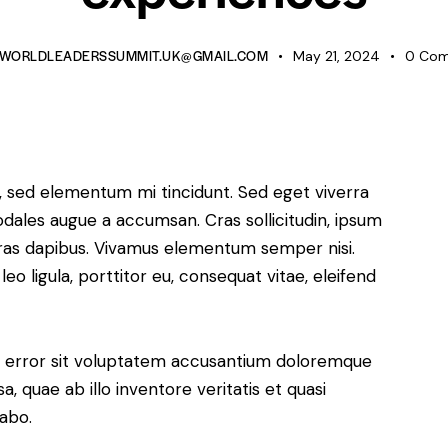
WORLDLEADERSSUMMIT.UK@GMAIL.COM
May 21, 2024
0
Com
s, sed elementum mi tincidunt. Sed eget viverra
odales augue a accumsan. Cras sollicitudin, ipsum
 Cras dapibus. Vivamus elementum semper nisi.
eo ligula, porttitor eu, consequat vitae, eleifend
us error sit voluptatem accusantium doloremque
 quae ab illo inventore veritatis et quasi
cabo.