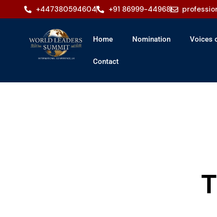
+447380594604
+91 86999-44968
professi
Home
Nomination
Voices o
Contact
T