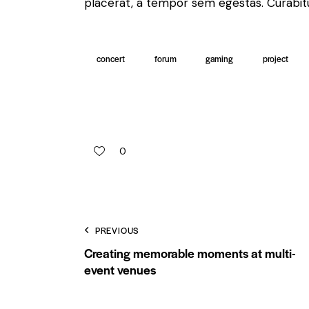
placerat, a tempor sem egestas. Curabitur
concert
forum
gaming
project
0
PREVIOUS
Creating memorable moments at multi-
event venues