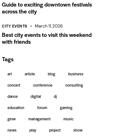
Guide to exciting downtown festivals
across the city
CITY EVENTS
March 11, 2026
Best city events to visit this weekend
with friends
Tags
art
article
blog
business
concert
conference
consulting
dance
digital
dj
education
forum
gaming
grow
management
music
news
play
project
show