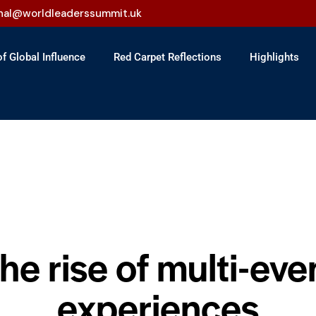
onal@worldleaderssummit.uk
f Global Influence
Red Carpet Reflections
Highlights
EVENTS
he rise of multi-eve
experiences