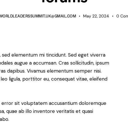
WORLDLEADERSSUMMIT.UK@GMAIL.COM
May 22, 2024
0
Co
s, sed elementum mi tincidunt. Sed eget viverra
odales augue a accumsan. Cras sollicitudin, ipsum
 Cras dapibus. Vivamus elementum semper nisi.
eo ligula, porttitor eu, consequat vitae, eleifend
us error sit voluptatem accusantium doloremque
 quae ab illo inventore veritatis et quasi
cabo.