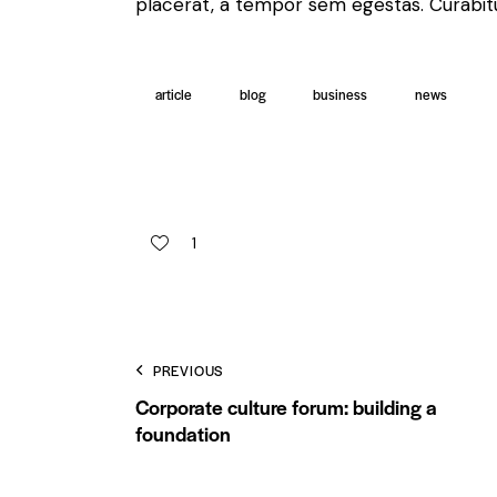
placerat, a tempor sem egestas. Curabitur
article
blog
business
news
1
PREVIOUS
Corporate culture forum: building a
foundation