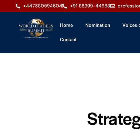
+447380594604
+91 86999-44968
professi
Home
Nomination
Voices o
Contact
Strateg