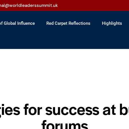
onal@worldleaderssummit.uk
f Global Influence
Red Carpet Reflections
Highlights
FORUMS
ies for success at 
forums