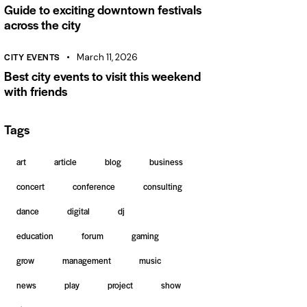
Guide to exciting downtown festivals
across the city
CITY EVENTS
March 11, 2026
Best city events to visit this weekend
with friends
Tags
art
article
blog
business
concert
conference
consulting
dance
digital
dj
education
forum
gaming
grow
management
music
news
play
project
show