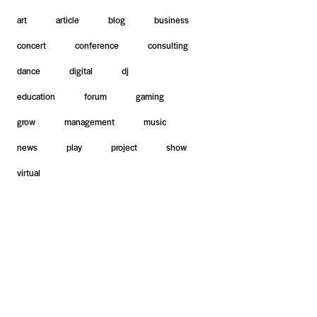
art
article
blog
business
concert
conference
consulting
dance
digital
dj
education
forum
gaming
grow
management
music
news
play
project
show
virtual