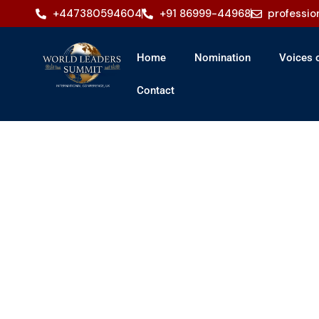
+447380594604
+91 86999-44968
professi
Home
Nomination
Voices o
Contact