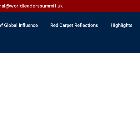
onal@worldleaderssummit.uk
f Global Influence
Red Carpet Reflections
Highlights