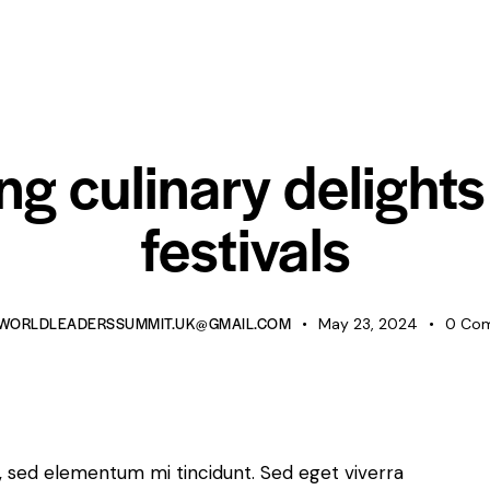
STANDARD
ng culinary delights
festivals
WORLDLEADERSSUMMIT.UK@GMAIL.COM
May 23, 2024
0
Co
s, sed elementum mi tincidunt. Sed eget viverra