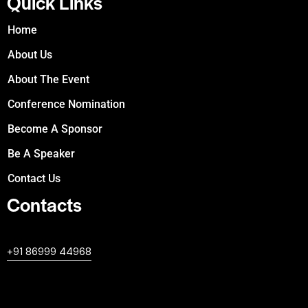
Quick Links
Home
About Us
About The Event
Conference Nomination
Become A Sponsor
Be A Speaker
Contact Us
Contacts
+447380594604
+91 86999 44968
professional@worldleaderssummit.uk