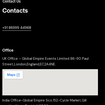
Contact Us
Contacts
+447380594604
+91 86999 44968
professional@worldleaderssummit.uk
Office
UK Office – Global Empire Events Limited 86-90 Paul
Street,London,England,EC2A4NE.
India Office-Global Empire Sco.152-Cycle Market,Gill