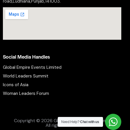
road,Ludhiana,Punjab,141003.
Social Media Handles
Global Empire Events Limited
World Leaders Summit
Icons of Asia
Woman Leaders Forum
Privacy Policy
Refund Policy
Terms and Conditions
Copyright © 2026 Global Empire Events Limited.
Need Help?
Chat with us
All rights reserved.